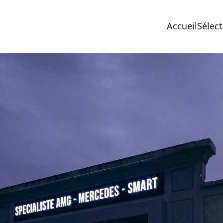
Accueil
Sélect
s
S
l
M
C