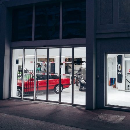
r
d
C
M