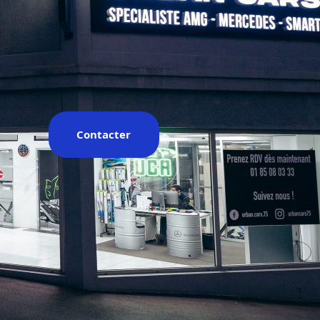
égion propose tant de la vente que
e la mécanique et de la carrosserie.
Garches (92)
Contacter
ATÉGORIES :
ACHAT VENTE
,
CARROSSERIE
,
ÉCANIQUE
,
PERFORMANCE