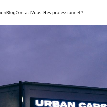
ion
Blog
Contact
Vous êtes professionnel ?
Urban Cars :
Spécialiste
Mercedes 92,
Paris
Urban Cars est un garage
pécialiste Mercedes dans le 92
.
on domaine d’expertise concerne
’ensemble des marques du groupe :
ercedes, AMG, Smart et Maybach.
e garage ancien et reconnu dans la